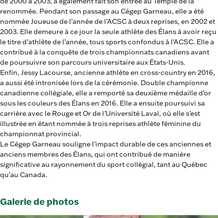
de 2000 à 2003, a également fait son entrée au Temple de la
renommée. Pendant son passage au Cégep Garneau, elle a été
nommée Joueuse de l’année de l’ACSC à deux reprises, en 2002 et
2003. Elle demeure à ce jour la seule athlète des Élans à avoir reçu
le titre d’athlète de l’année, tous sports confondus à l’ACSC. Elle a
contribué à la conquête de trois championnats canadiens avant
de poursuivre son parcours universitaire aux États-Unis.
Enfin, Jessy Lacourse, ancienne athlète en cross-country en 2016,
a aussi été intronisée lors de la cérémonie. Double championne
canadienne collégiale, elle a remporté sa deuxième médaille d’or
sous les couleurs des Élans en 2016. Elle a ensuite poursuivi sa
carrière avec le Rouge et Or de l’Université Laval, où elle s’est
illustrée en étant nommée à trois reprises athlète féminine du
championnat provincial.
Le Cégep Garneau souligne l’impact durable de ces anciennes et
anciens membres des Élans, qui ont contribué de manière
significative au rayonnement du sport collégial, tant au Québec
qu’au Canada.
Galerie de photos